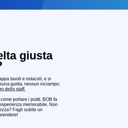
lta giusta
?
ppa tavoli e ostacoli, e
si
una guida, nessun inciampo:
o dello staff.
, come portare i piatti, BOB fa
n’esperienza memorabile.
Non
ltezza?
Fagli subito un
prendere!