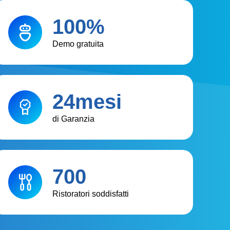
100%
Demo gratuita
24mesi
di Garanzia
700
Ristoratori soddisfatti